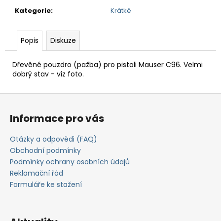
č
u
Kategorie
:
Krátké
j
e
Popis
Diskuze
m
e
Dřevěné pouzdro (pažba) pro pistoli Mauser C96. Velmi
dobrý stav - viz foto.
Z
á
Informace pro vás
p
a
Otázky a odpovědi (FAQ)
t
Obchodní podmínky
í
Podmínky ochrany osobních údajů
Reklamační řád
Formuláře ke stažení