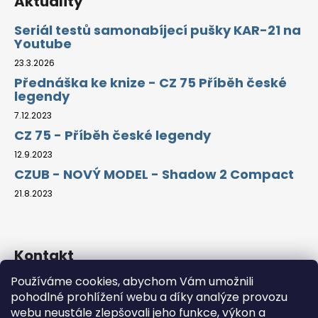
Aktuality
Seriál testů samonabíjecí pušky KAR-21 na
Youtube
23.3.2026
Přednáška ke knize - CZ 75 Příběh české
legendy
7.12.2023
CZ 75 - Příběh české legendy
12.9.2023
CZUB - NOVÝ MODEL - Shadow 2 Compact
21.8.2023
Kontakt
Používáme cookies, abychom Vám umožnili
info
@
guns4u.cz
pohodlné prohlížení webu a díky analýze provozu
https://www.facebook.com/guns4u
webu neustále zlepšovali jeho funkce, výkon a
cz.legend