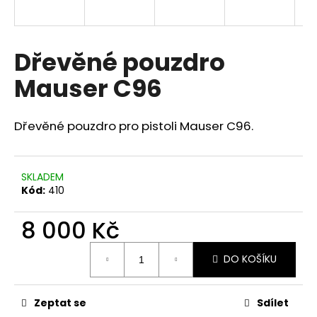
a
j
í
Dřevěné pouzdro
t
Mauser C96
?
Dřevěné pouzdro pro pistoli Mauser C96.
HLEDAT
SKLADEM
Kód:
410
8 000 Kč
D
o
Měrná
p
DO KOŠÍKU
cena:
o
r
u
Zeptat se
Sdílet