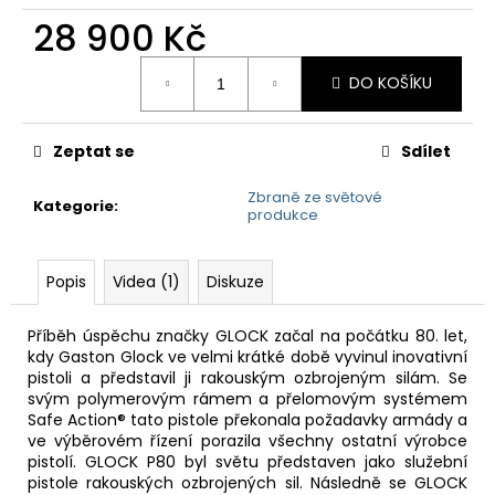
č
u
28 900 Kč
j
Měrná
e
DO KOŠÍKU
cena:
m
e
Zeptat se
Sdílet
Zbraně ze světové
Kategorie
:
produkce
Popis
Videa (1)
Diskuze
Příběh úspěchu značky GLOCK začal na počátku 80. let,
kdy Gaston Glock ve velmi krátké době vyvinul inovativní
pistoli a představil ji rakouským ozbrojeným silám. Se
svým polymerovým rámem a přelomovým systémem
Safe Action® tato pistole překonala požadavky armády a
ve výběrovém řízení porazila všechny ostatní výrobce
pistolí. GLOCK P80 byl světu představen jako služební
pistole rakouských ozbrojených sil. Následně se GLOCK