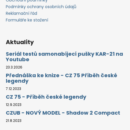
t
í
Podmínky ochrany osobních údajů
Reklamační řád
Formuláře ke stažení
Aktuality
Seriál testů samonabíjecí pušky KAR-21 na
Youtube
23.3.2026
Přednáška ke knize - CZ 75 Příběh české
legendy
7.12.2023
CZ 75 - Příběh české legendy
12.9.2023
CZUB - NOVÝ MODEL - Shadow 2 Compact
21.8.2023