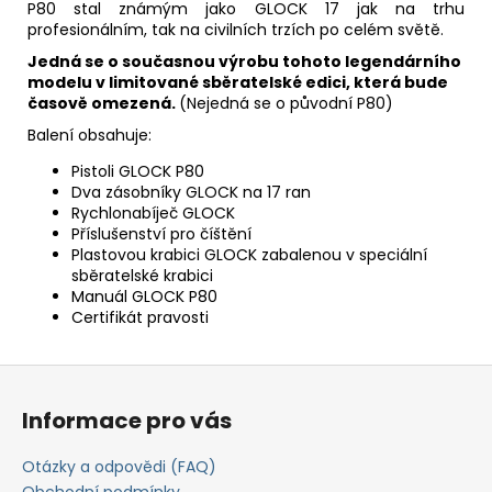
P80 stal známým jako GLOCK 17 jak na trhu
profesionálním, tak na civilních trzích po celém světě.
Jedná se o současnou výrobu tohoto legendárního
modelu v limitované sběratelské edici, která bude
časově omezená.
(Nejedná se o původní P80)
Balení obsahuje:
Pistoli GLOCK P80
Dva zásobníky GLOCK na 17 ran
Rychlonabíječ GLOCK
Příslušenství pro číštění
Plastovou krabici GLOCK zabalenou v speciální
sběratelské krabici
Manuál GLOCK P80
Certifikát pravosti
Z
á
Informace pro vás
p
a
Otázky a odpovědi (FAQ)
Obchodní podmínky