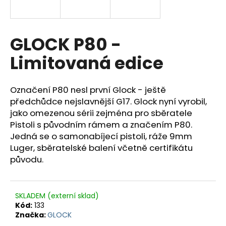
R
a
j
M
í
GLOCK P80 -
A
t
Limitovaná edice
?
Označení P80 nesl první Glock - ještě
předchůdce nejslavnější G17. Glock nyní vyrobil,
jako omezenou sérii zejména pro sběratele
HLEDAT
Pistoli s původním rámem a značením P80.
Jedná se o samonabíjecí pistoli, ráže 9mm
Luger, sběratelské balení včetně certifikátu
původu.
D
o
p
o
SKLADEM (externí sklad)
r
Kód:
133
u
Značka:
GLOCK