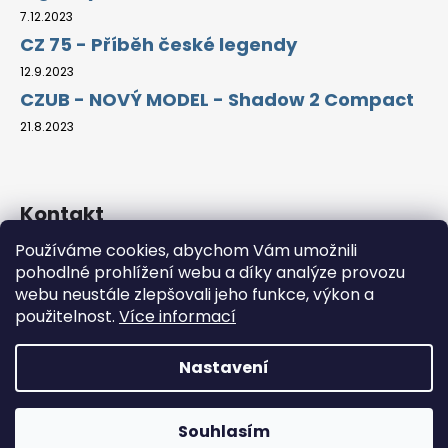
7.12.2023
CZ 75 - Příběh české legendy
12.9.2023
CZUB - NOVÝ MODEL - Shadow 2 Compact
21.8.2023
Kontakt
Používáme cookies, abychom Vám umožnili
info
@
guns4u.cz
pohodlné prohlížení webu a díky analýze provozu
https://www.facebook.com/guns4u
webu neustále zlepšovali jeho funkce, výkon a
cz.legend
použitelnost.
Více informací
Nastavení
Vytvořil Shoptet
" K zachování svobody je nezbytné, aby lidé vždy měli
Copyright 2026
Prodej zbraní - Guns4U, spol. s r.o.
.
zbraně, a také aby se učili, zejména v mládí, jak je
Souhlasím
Všechna práva vyhrazena.
používat..." (Richard Henry Lee)