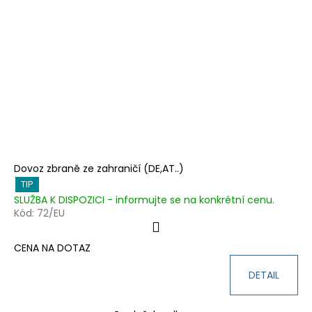
i
k
a
s
t
j
p
ů
í
r
t
o
?
d
u
k
t
HLEDAT
ů
Dovoz zbraně ze zahraničí (DE,AT..)
TIP
SLUŽBA K DISPOZICI - informujte se na konkrétní cenu.
Kód:
72/EU
D
o
CENA NA DOTAZ
p
o
DETAIL
r
u