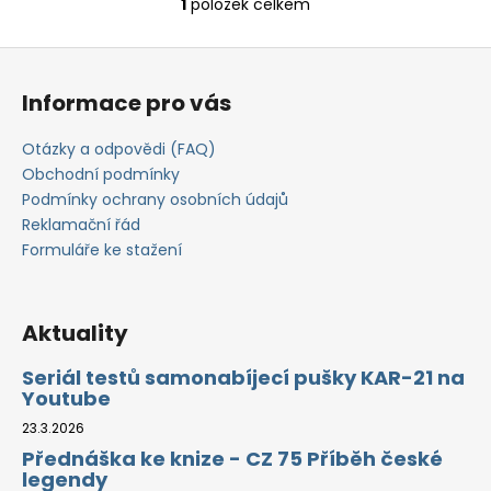
č
1
položek celkem
O
u
v
j
Z
l
e
á
á
m
Informace pro vás
d
p
e
a
a
Otázky a odpovědi (FAQ)
c
t
Obchodní podmínky
í
í
Podmínky ochrany osobních údajů
p
Reklamační řád
r
Formuláře ke stažení
v
k
y
v
Aktuality
ý
p
Seriál testů samonabíjecí pušky KAR-21 na
Youtube
i
s
23.3.2026
u
Přednáška ke knize - CZ 75 Příběh české
legendy