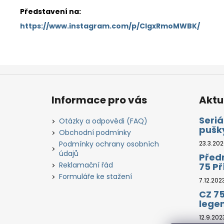
Představení na:
https://www.instagram.com/p/ClgxRmoMWBK/
Z
á
Informace pro vás
Aktu
p
a
Seriá
Otázky a odpovědi (FAQ)
pušk
t
Obchodní podmínky
í
Podmínky ochrany osobních
23.3.20
údajů
Předn
Reklamační řád
75 P
Formuláře ke stažení
7.12.202
CZ 75
lege
12.9.202