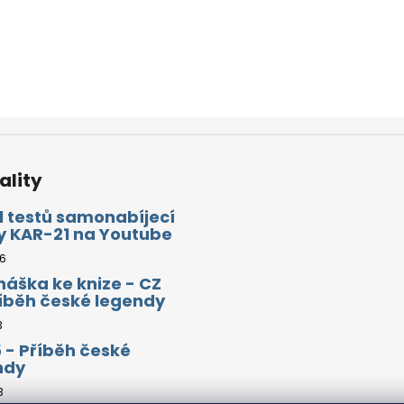
ality
l testů samonabíjecí
y KAR-21 na Youtube
26
áška ke knize - CZ
říběh české legendy
3
 - Příběh české
ndy
3