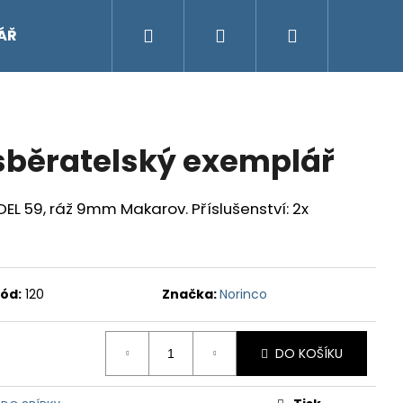
Hledat
Přihlášení
Nákupní
ÁŘ
košík
sběratelský exemplář
EL 59, ráž 9mm Makarov. Příslušenství: 2x
ód:
120
Značka:
Norinco
DO KOŠÍKU