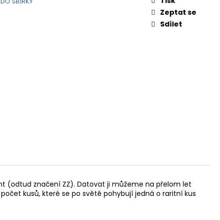
Tisk
 DO SBÍRKY
Zeptat se
Sdílet
nt (odtud značení ZZ). Datovat ji můžeme na přelom let
čet kusů, které se po světě pohybují jedná o raritní kus