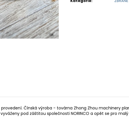
Kategorie
:
ZBRANĚ
í provedení. Čínská výroba - továrna Zhong Zhou machinery pla
vyváženy pod záštitou společnosti NORINCO a opět se pro malý po