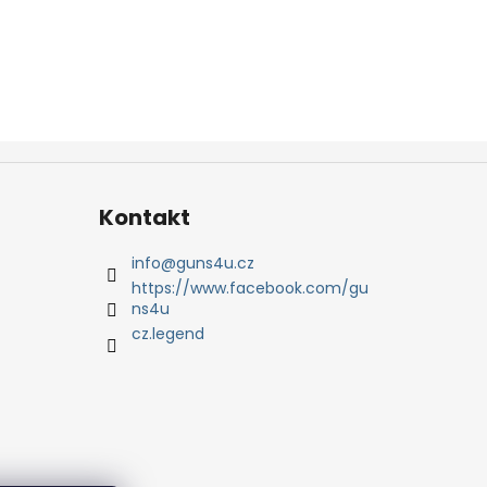
Kontakt
info
@
guns4u.cz
https://www.facebook.com/gu
ns4u
cz.legend