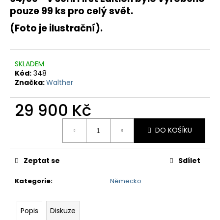
č
pouze 99 ks pro celý svět.
u
j
(Foto je ilustrační).
e
m
e
SKLADEM
Kód:
348
Značka:
Walther
29 900 Kč
Měrná
DO KOŠÍKU
cena:
Zeptat se
Sdílet
Kategorie
:
Německo
Popis
Diskuze