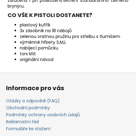
zaručena i při poškození/setření standardního černého
brynýru.
CO VŠE K PISTOLI DOSTANETE?
plastový kufřík
3x zásobník na 18 nábojů
zelenou vratnou pružinu pro střelbu s tlumičem
výměnné hřbety S,M,L
nabíjecí pomůcku
torx klíč
originální návod
Z
á
Informace pro vás
p
a
Otázky a odpovědi (FAQ)
t
Obchodní podmínky
í
Podmínky ochrany osobních údajů
Reklamační řád
Formuláře ke stažení