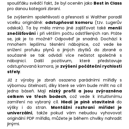
spoušťáku svědčí fakt, že byl oceněn jako
Best in Class
pro danou kategorii zbraní.
Se zvýšením spolehlivosti a přesnosti si Walther poradil
vcelku originálně:
odstupňoval komoru
(tzv. Lugerův
odskok). Ta by měla mimo jiné zajišťovat také
menší
znečišťování
i při větším počtu odstřílených ran. Ptáte
se, jak je to možné? Odpověď je snadná. Dochází k
mnohem lepšímu těsnění nábojnice, což vede ke
snížení profuku plynů a jiných zbytků do zbraně a
současně se tak odvádí více nečistot společně s
nábojnicí. Další pozitivum, které představuje
odstupňovaná komora, je
zvýšení počáteční rychlosti
střely
.
Již z výroby je zbraň osazena parádními mířidly s
výbornou čitelností, díky které se vám bude mířit na cíl
jedna báseň. Mají
nízký profil a jsou zvýrazněna
celkem ve třech bodech
, což vede k intuitivnímu
zamíření na vybraný cíl.
Hledí je plně stavitelné
do
výšky i do stran.
Montážní rozhraní mířidel je
univerzální
, takže pokud vám nebudou vyhovovat
originální PDP mířidla, můžete je během chvilky nahradit
jinými.