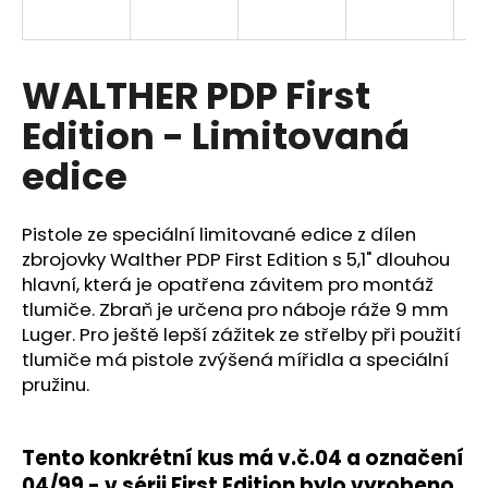
R
a
j
M
í
WALTHER PDP First
A
t
Edition - Limitovaná
?
edice
Pistole ze speciální limitované edice z dílen
HLEDAT
zbrojovky Walther PDP First Edition s 5,1" dlouhou
hlavní, která je opatřena závitem pro montáž
tlumiče. Zbraň je určena pro náboje ráže 9 mm
Luger. Pro ještě lepší zážitek ze střelby při použití
D
tlumiče má pistole zvýšená mířidla a speciální
o
pružinu.
p
o
r
Tento konkrétní kus má v.č.04 a označení
u
04/99 - v sérii First Edition bylo vyrobeno