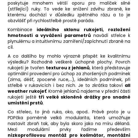
poskytuje mnohem větší oporu pro malíček silné
(střílející) ruky. To vede ke snížení zdvihu zbraně, ke
kterému dochází v důsledku zpětného rázu a to je
obzvlášť při rychlostřelbě prostě paráda.
Kombinace
ideálního sklonu rukojeti, rozložení
hmotnosti a vyvážení parametrů
navádí střelce k
plynulému a intuitivnímu zamíření/zapíchnutí zbraně na
cíl.
A co dalšího by mohlo výrazně přispět ke kvalitnímu
výsledku? Rozhodně veškeré úchopné plochy. Povrch
rukojeti je tvořen
texturou z jehlanů
, která představuje
optimální provedení pro úchop za zhoršených podmínek
(zima, déšť, zpocené ruce,...), ideálních podmínek, při
střelbě v rukavicích i bez nich. Je to zkrátka takoví
all
weather rukojeť
. Kromě jehlanů najdeme v přední části
rukojeti ještě
tři velké skloněné drážky pro snadné
umístění prstů
.
Co střelec, to jiná ruka, oko, apod.. Právě proto je u
PDPčka poměrně velká modularita, která umožňuje
nastavit zbraň tak, aby byla skoro jako na míru dělaná.
Mezi modulární prvky řadíme především
nízkoprofilovou montáž pro kolimátor, montážní