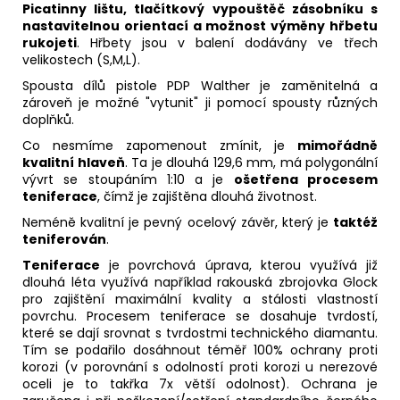
Picatinny lištu, tlačítkový vypouštěč zásobníku s
nastavitelnou orientací a možnost výměny hřbetu
rukojeti
. Hřbety jsou v balení dodávány ve třech
velikostech (S,M,L).
Spousta dílů pistole PDP Walther je zaměnitelná a
zároveň je možné "vytunit" ji pomocí spousty různých
doplňků.
Co nesmíme zapomenout zmínit, je
mimořádně
kvalitní hlaveň
. Ta je dlouhá 129,6 mm, má polygonální
vývrt se stoupáním 1:10 a je
ošetřena procesem
teniferace
, čímž je zajištěna dlouhá životnost.
Neméně kvalitní je pevný ocelový závěr, který je
taktéž
teniferován
.
Teniferace
je povrchová úprava, kterou využívá již
dlouhá léta využívá například rakouská zbrojovka Glock
pro zajištění maximální kvality a stálosti vlastností
povrchu. Procesem teniferace se dosahuje tvrdostí,
které se dají srovnat s tvrdostmi technického diamantu.
Tím se podařilo dosáhnout téměř 100% ochrany proti
korozi (v porovnání s odolností proti korozi u nerezové
oceli je to takřka 7x větší odolnost). Ochrana je