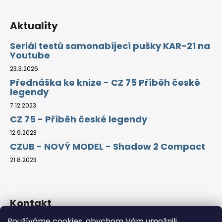
Aktuality
Seriál testů samonabíjecí pušky KAR-21 na
Youtube
23.3.2026
Přednáška ke knize - CZ 75 Příběh české
legendy
7.12.2023
CZ 75 - Příběh české legendy
12.9.2023
CZUB - NOVÝ MODEL - Shadow 2 Compact
21.8.2023
Kontakt
Používáme cookies, abychom Vám umožnili