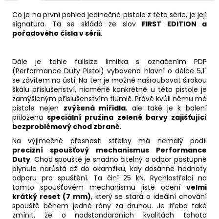
Co je na první pohled jedinečné pistole z této série, je její
signatura. Ta se skládá ze slov
FIRST EDITION a
pořadového čísla v sérii
.
Dále je tahle fullsize limitka s označením PDP
(Performance Duty Pistol) vybavena hlavní o délce 5,1"
se závitem na ústí. Na ten je možné našroubovat širokou
škálu příslušenství, nicméně konkrétně u této pistole je
zamýšleným příslušenstvím tlumič. Právě kvůli němu má
pistole nejen
zvýšená mířidla
, ale také je k balení
přiložena
speciální pružina zelené barvy zajišťující
bezproblémový chod zbraně
.
Na výjimečné přesnosti střelby má nemalý podíl
precizní spoušťový mechanismus Performance
Duty
. Chod spouště je snadno čitelný a odpor postupně
plynule narůstá až do okamžiku, kdy dosáhne hodnoty
odporu pro spuštění. Ta činí 25 kN. Rychlostřelci na
tomto spoušťovém mechanismu jistě ocení
velmi
krátký reset (7 mm)
, který se stará o ideální chování
spouště během jedné rány za druhou. Je třeba také
zmínit, že o nadstandardních kvalitách tohoto