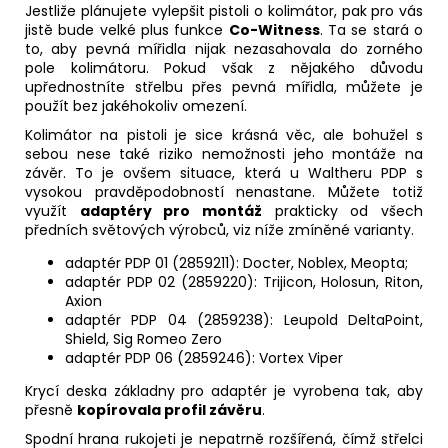
Jestliže plánujete vylepšit pistoli o kolimátor, pak pro vás
jistě bude velké plus funkce
Co-Witness
. Ta se stará o
to, aby pevná mířidla nijak nezasahovala do zorného
pole kolimátoru. Pokud však z nějakého důvodu
upřednostníte střelbu přes pevná mířidla, můžete je
použít bez jakéhokoliv omezení.
Kolimátor na pistoli je sice krásná věc, ale bohužel s
sebou nese také riziko nemožnosti jeho montáže na
závěr. To je ovšem situace, která u Waltheru PDP s
vysokou pravděpodobností nenastane. Můžete totiž
využít
adaptéry pro montáž
prakticky od všech
předních světových výrobců, viz níže zmíněné varianty.
adaptér PDP 01 (2859211): Docter, Noblex, Meopta;
adaptér PDP 02 (2859220): Trijicon, Holosun, Riton,
Axion
adaptér PDP 04 (2859238): Leupold DeltaPoint,
Shield, Sig Romeo Zero
adaptér PDP 06 (2859246): Vortex Viper
Krycí deska základny pro adaptér je vyrobena tak, aby
přesně
kopírovala profil závěru
.
Spodní hrana rukojeti je nepatrně rozšířená, čímž střelci