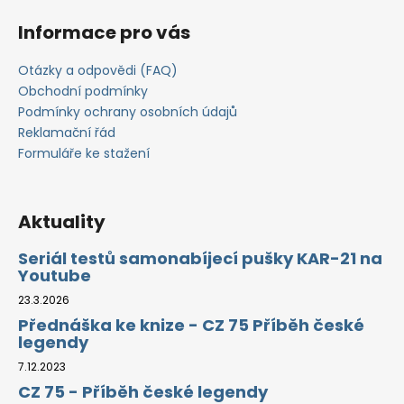
l
č
á
á
u
Informace pro vás
d
j
p
a
e
a
Otázky a odpovědi (FAQ)
c
m
t
Obchodní podmínky
í
e
í
Podmínky ochrany osobních údajů
p
Reklamační řád
r
Formuláře ke stažení
v
k
y
v
Aktuality
ý
p
Seriál testů samonabíjecí pušky KAR-21 na
Youtube
i
s
23.3.2026
u
Přednáška ke knize - CZ 75 Příběh české
legendy
7.12.2023
CZ 75 - Příběh české legendy