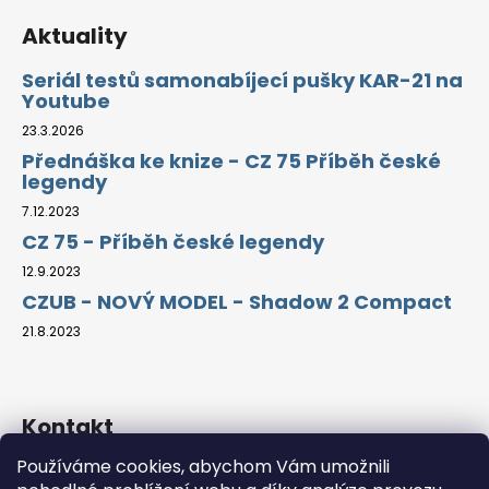
a
Aktuality
j
Seriál testů samonabíjecí pušky KAR-21 na
í
Youtube
t
23.3.2026
?
Přednáška ke knize - CZ 75 Příběh české
legendy
7.12.2023
CZ 75 - Příběh české legendy
HLEDAT
12.9.2023
CZUB - NOVÝ MODEL - Shadow 2 Compact
21.8.2023
D
o
p
o
Kontakt
r
u
Používáme cookies, abychom Vám umožnili
info
@
guns4u.cz