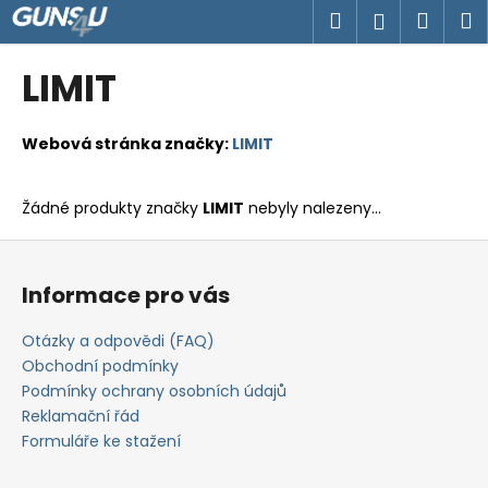
K
Přejít
Hledat
Náku
M
Přihlášen
na
o
obsah
Zpět
Zpět
košík
š
LIMIT
í
C
k
o
Webová stránka značky:
LIMIT
p
o
Žádné produkty značky
LIMIT
nebyly nalezeny...
t
Z
ř
á
e
Informace pro vás
p
b
a
u
Otázky a odpovědi (FAQ)
t
Obchodní podmínky
j
í
Podmínky ochrany osobních údajů
e
Reklamační řád
t
Formuláře ke stažení
e
n